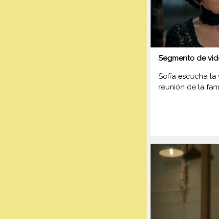
Segmento de vid
Sofía escucha la
reunión de la fam