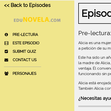
<< Back to Episodes
Episo
Pre-lectura
PRE-LECTURA
Alicia es una muje
ESTE EPISODIO
a petición de su 
SUBMIT QUIZ
Este ha sido un año
CONTACT US
la madre de Alicia
ventaja. Él conven
PERSONAJES
funcionando sin p
Alicia está enojad
También Alicia co
¿Necesitas ay