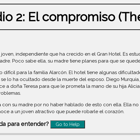
dio 2: El compromiso (T
:
r joven, independiente que ha crecido en el Gran Hotel. Es estu
madre. Poco sabe ella, su madre tiene planes para que se qued
 difícil para la familia Alarcón. El hotel tiene algunas dificul
, se lo ha ocultado desde la muerte del esposo. Diego Murquía,
ce a doña Teresa para que le prometa la mano de su hija Alici
roblemas.
a con su madre por no haber hablado de esto con ella. Ella no 
noce a un joven atractivo que puede robarle el corazón.
uda para entender?
Go to Help