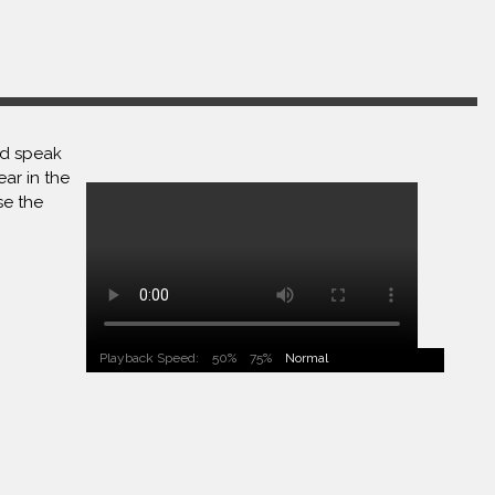
and speak
ar in the
se the
Playback Speed:
50%
75%
Normal