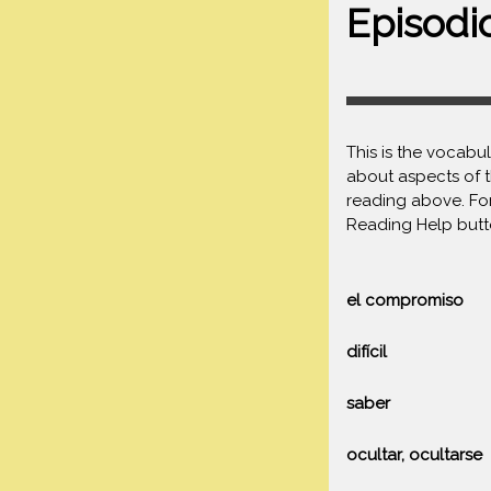
Episodi
This is the vocabu
about aspects of t
reading above. For
Reading Help but
el compromiso
difícil
saber
ocultar, ocultarse