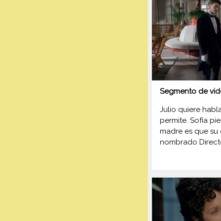
Segmento de vid
Julio quiere habl
permite. Sofía pi
madre es que su 
nombrado Directo