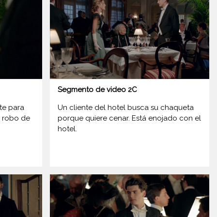
Segmento de video 2C
nte para
Un cliente del hotel busca su chaqueta
l robo de
porque quiere cenar. Está enojado con el
hotel.