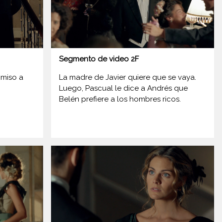
Segmento de video 2F
omiso a
La madre de Javier quiere que se vaya.
Luego, Pascual le dice a Andrés que
Belén prefiere a los hombres ricos.