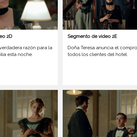
eo 2D
Segmento de video 2E
 verdadera razón para la
Doña Teresa anuncia el compr
ilia esta noche.
todos los clientes del hotel.