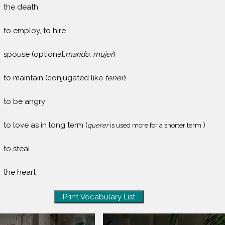
the death
to employ, to hire
spouse (optional:
marido, mujer
)
to maintain (conjugated like
tener
)
to be angry
to love as in long term (
)
querer
is used more for a shorter term
to steal
the heart
Print Vocabulary List