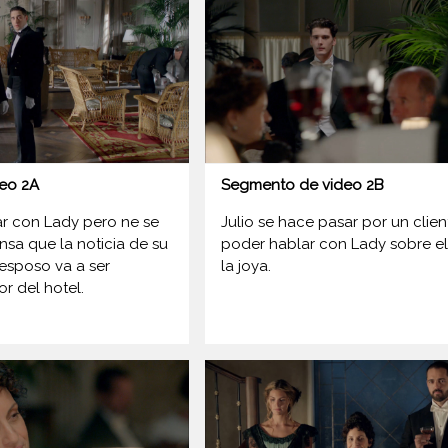
eo 2A
Segmento de video 2B
ar con Lady pero ne se
Julio se hace pasar por un clie
ensa que la noticia de su
poder hablar con Lady sobre e
esposo va a ser
la joya.
r del hotel.